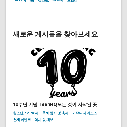
10-12 세 아동
청소년, 12~18세
로맨스
enjoys
in
reading
book
on
picnic
in
새로운 게시물을 찾아보세요
nature.
10주년 기념 TeenHQ모든 것이 시작된 곳
청소년, 12~18세
축하 행사 및 축제
커뮤니티 리소스
현재 이벤트
역사 및 계보