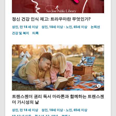
정신 건강 인식 제고: 트라우마란 무엇인가?
성인, 만 18 세 이상
성인, 18세 이상 - 노인, 65세 이상
논픽션
건강 및 복지
티록
Open
Image
트랜스젠더 권리 독서 마라톤과 함께하는 트랜스젠
Attributio
더 가시성의 날
for
Affection
성인, 만 18 세 이상
성인, 18세 이상 - 노인, 65세 이상
female
couple