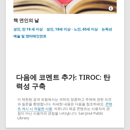
Open
Image
책 연인의 날
Attributio
for
성인, 만 18 세 이상
성인, 18세 이상 - 노인, 65세 이상
논픽션
Open
예술 및 엔터테인먼트
book
with
coral
heart
on
bookshelf
다음에 코멘트 추가: TIROC: 탄
력성 구축
이 제한된 공개 포럼에서는 귀하의 정중하고 주제에 관한 의견
과 질문을 환영합니다. 자세한 내용은 다음을 참조하세요.
콘텐
츠 게시 시 적절한 사용
. 커뮤니티 제공 콘텐츠는 사용자의 관
점이 아닌 사용자의 관점을 나타냅니다. San José Public
Library