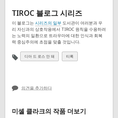
TIROC 블로그 시리즈
이 블로그는
시리즈의 일부
도서관이 여러분과 우
리 자신과의 상호작용에서 TIROC 원칙을 수용하려
는 노력의 일환으로 트라우마에 대한 인식과 회복
력 중심주의에 초점을 맞출 것입니다.
모
모
디아 드 로스 안 돼
티록
든
든
카
카
드
드
보
보
의견을 추가하다
기
기
미셸 클라크의 작품 더보기