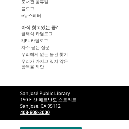
도서관 공휴일
블로그
e뉴스레터
아직 찾고있는 중?
클래식 카탈로그
SJPL 카탈로그
자주 묻는 질문
우리에게 없는 물건 찾기
우리가 가지고 있지 않은
항목을 제안
도
San José Public Library
서
150 E 산 페르난도 스트리트
관
San Jose, CA 95112
에
408-808-2000
문
의