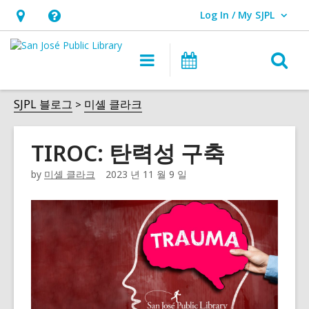
Log In / My SJPL
User Log In / My SJPL.
시
도
간
움
검
메
이
및
말,
인
벤
색
위
오
네
트
SJPL 블로그
미셸 클라크
양
치,
버
비
오
레
식
TIROC: 탄력성 구축
게
버
이
열
이
레
를
by
미셸 클라크
2023 년 11 월 9 일
기
션
이
엽
를
니
엽
다
니
다.