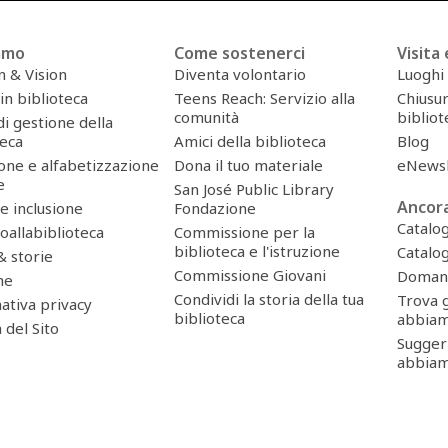
iamo
Come sostenerci
Visita
n & Vision
Diventa volontario
Luoghi 
in biblioteca
Teens Reach: Servizio alla
Chiusur
comunità
bibliot
i gestione della
teca
Amici della biblioteca
Blog
ione e alfabetizzazione
Dona il tuo materiale
eNewsl
e
San José Public Library
Ancor
 e inclusione
Fondazione
Catalog
toallabiblioteca
Commissione per la
biblioteca e l'istruzione
Catalog
 storie
Commissione Giovani
Domand
he
Condividi la storia della tua
Trova g
ativa privacy
biblioteca
abbia
del Sito
Suggeri
abbia