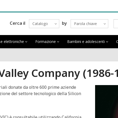
Cerca il
by
Catalogo
Parola chiave
rse elettroniche
Formazione
Bambini e adolescenti
C
n Valley Company (1986-
iali donate da oltre 600 prime aziende
ione del settore tecnologico della Silicon
 SVIC) è consultabile utilizzando California