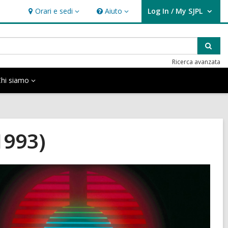
Orari e sedi
Aiuto
Log In / My SJPL
Orari
Aiuto
User Log In / My SJPL.
e
sedi
Cer
Ricerca avanzata
hi siamo
1993)