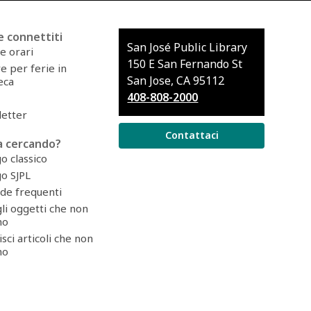
 e connettiti
Contatta
San José Public Library
e orari
la
150 E San Fernando St
e per ferie in
Biblioteca
San Jose, CA 95112
eca
408-808-2000
etter
Contattaci
a cercando?
o classico
o SJPL
e frequenti
li oggetti che non
mo
sci articoli che non
mo