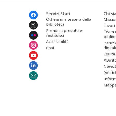
Menu
Servizi Stati
Chi s
piè
Ottieni una tessera della
Missio
di
biblioteca
Lavori 
pagina
Prendi in prestito e
Team d
restituisci
biblio
Accessibilità
Istruz
Chat
digital
Equità
#Dirit
News &
Politic
Inform
Mappa 