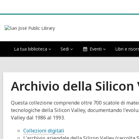
La tua biblioteca
Sedi
Eventi
Libri e riso
Archivio della Silico
Questa collezione comprende oltre 700 scatole di mater
tecnologiche della Silicon Valley, documentando l'evoluz
Valley dal 1986 al 1993.
Collezioni digitali
L'archivio aziendale della Silicon Valley (raccolta