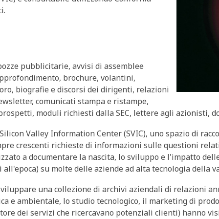
i.
ozze pubblicitarie, avvisi di assemblee
approfondimento, brochure, volantini,
oro, biografie e discorsi dei dirigenti, relazioni
 newsletter, comunicati stampa e ristampe,
prospetti, moduli richiesti dalla SEC, lettere agli azionisti, 
ilicon Valley Information Center (SVIC), uno spazio di raccol
pre crescenti richieste di informazioni sulle questioni relati
zzato a documentare la nascita, lo sviluppo e l'impatto delle 
i all'epoca) su molte delle aziende ad alta tecnologia della v
iluppare una collezione di archivi aziendali di relazioni an
ca e ambientale, lo studio tecnologico, il marketing di prodot
ttore dei servizi che ricercavano potenziali clienti) hanno vis