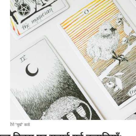
टैरो "मूर्ख" कार्ड