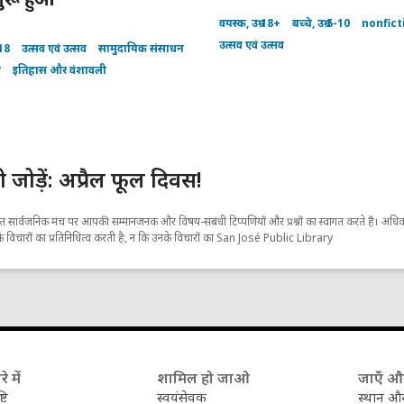
वयस्क, उम्र 18+
बच्चे, उम्र 5-10
nonfict
उत्सव एवं उत्सव
-18
उत्सव एवं उत्सव
सामुदायिक संसाधन
ं
इतिहास और वंशावली
ी जोड़ें: अप्रैल फूल दिवस!
सार्वजनिक मंच पर आपकी सम्मानजनक और विषय-संबंधी टिप्पणियों और प्रश्नों का स्वागत करते हैं। अधिक 
े विचारों का प्रतिनिधित्व करती है, न कि उनके विचारों का San José Public Library
े में
शामिल हो जाओ
जाएँ और 
टि
स्वयंसेवक
स्थान और