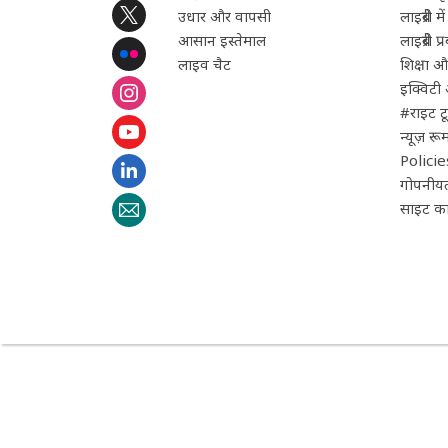
उधार और वापसी
लाइब्रेरी 
आसान इस्‍तेमाल
लाइब्रेरी 
लाइव चैट
शिक्षा 
इक्विटी
#राइट टू ल
न्यूज़ रू
Policie
गोपनीयत
साइट का