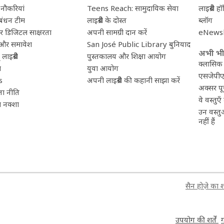
में नौकरियां
Teens Reach: सामुदायिक सेवा
लाइब्रेरी 
प्रबंधन टीम
लाइब्रेरी के दोस्त
ब्लॉग
और डिजिटल साक्षरता
अपनी सामग्री दान करें
eNewsl
 और समावेश
San José Public Library बुनियाद
अभी भी
ाइब्रेरी
पुस्तकालय और शिक्षा आयोग
क्लासिक
म
युवा आयोग
एसजेपीए
s
अपनी लाइब्रेरी की कहानी साझा करें
अक्सर पूछ
ा नीति
वे वस्तुएँ 
 नक्शा
उन वस्तु
नहीं हैं
सैन होज़े का 
,
उपयोग की शर्तें