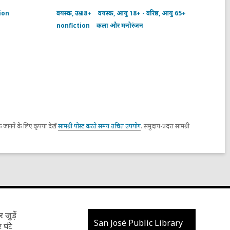
book
ion
वयस्क, उम्र 18+
वयस्क, आयु 18+ - वरिष्ठ, आयु 65+
with
coral
nonfiction
कला और मनोरंजन
heart
on
bookshelf
जानने के लिए कृपया देखें
सामग्री पोस्ट करते समय उचित उपयोग
. समुदाय-प्रदत्त सामग्री
जुड़ें
लाइब्रेरी
San José Public Library
 घंटे