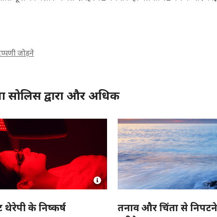
प्पणी जोड़ने
सिया सोलिस द्वारा और अधिक
Open
Image
Attribution
 थेरेपी के निष्कर्ष
तनाव और चिंता से निपटने
for