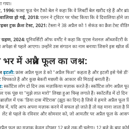
 आ गया।
ल, 1996:
फास्ट फूड चेन टैको बेल ने कहा कि वे लिबर्टी बेल खरीद रहे हैं और ब्र
दिवालिया हो गई, 2018:
एलन ने ट्विटर पर पोस्ट किया कि वे दिवालिया होने जा
ाइबर ट्रक क्रैश टेस्ट, 2021:
टेस्ला ने 38 अप्रैल को 1 सेकंड का क्रैश टेस्ट वीड
क ग्रहण, 2024:
यूनिवर्सिटी ऑफ वर्मोंट ने कहा कि यूएस नेशनल ऑब्जर्वेटरी क
को अपेक्षा से पहले आएगा। उन्होंने उस संगठन का नाम बनाया जिसने इस खोज 
 भर में अप्रैल फूल का जश्न:
र
इटली:
फ्रांस अप्रैल फूल डे को "अप्रैल फिश" कहता है और इटली इसे पेसे डी
िपकाते हैं और कुछ बेकरी मछली के आकार की मिठाई बनाती हैं।
ड:
स्कॉटिश लोग दो दिन तक मज़ाकिया मज़ाक करते हैं। स्कॉटिश लोग अप्रैल फू
र एक पूंछ या "मुझे लात मारो" लिखा हुआ चिन्ह लगाते हैं।
स्कॉटलैंड में दो दि
ब्राज़ील में एक 'डिया दास मेंटिरास' (झूठ का दिन) है जिसे वे हमारे अप्रैल फूल
रीस में, यदि आप अपना मज़ाक करने में सफल हो जाते हैं तो यह माना जाता है 
लेंट से पहले के रविवार और सोमवार को, जो आमतौर पर अप्रैल फूल के आसपास
प्रैल फूल का मज़ाक केवल दोपहर 12 बजे तक ही चलेगा। 12 बजे के बाद को