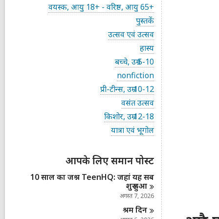
भी
स
वयस्क, आयु 18+ - वरिष्ठ, आयु 65+
का
भी
र्ड
स
पुस्तकें
का
दे
भी
र्ड
स
उत्सव एवं उत्सव
खें
का
दे
भी
र्ड
स
हास्य
खें
का
दे
भी
र्ड
स
बच्चे, उम्र 5-10
खें
का
दे
भी
र्ड
स
nonfiction
खें
का
दे
भी
र्ड
स
प्री-टीन्स, उम्र 10-12
खें
का
दे
भी
र्ड
स
वसंत उत्सव
खें
का
दे
भी
र्ड
स
किशोर, उम्र 12-18
खें
का
दे
भी
र्ड
स
यात्रा एवं भूगोल
खें
का
दे
भी
र्ड
खें
का
दे
र्ड
आपके लिए समान पोस्ट
खें
दे
खें
10 साल का जश्न TeenHQ: जहां यह सब
शुरू हुआ
अगस्त 7, 2026
श्रम
दिन