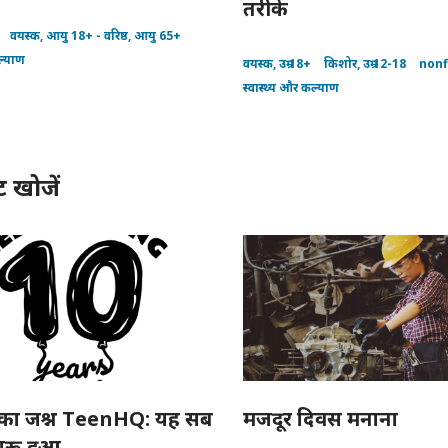
तरीके
Young
woman
वयस्क, आयु 18+ - वरिष्ठ, आयु 65+
having
red
ल्याण
वयस्क, उम्र 18+
किशोर, उम्र 12-18
nonf
LED
light
स्वास्थ्य और कल्याण
facial
therapy
treatment
in
beauty
ट खोजें
salon.
का जश्न TeenHQ: यह सब
मजदूर दिवस मनाना
शुरू हुआ