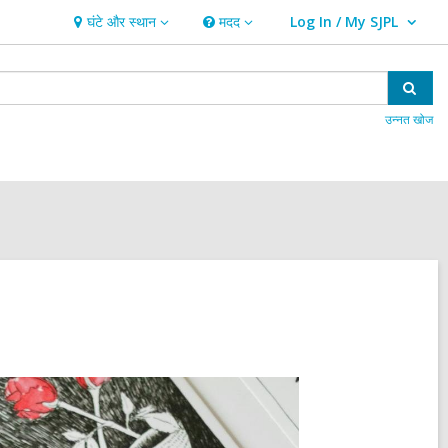
घंटे और स्थान
मदद
Log In / My SJPL
घंटे
मदद
User Log In / My SJPL.
और
स्थान
खोजें
उन्नत खोज