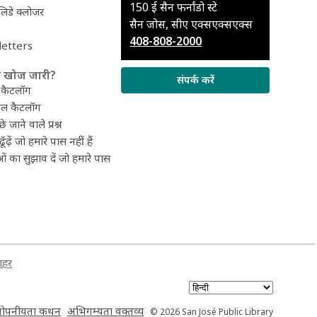
से
150 ई सैन फर्नांडो स्टे
हॉलिडे क्लोजर
संपर्क
सैन जोस, सीए एक्सएक्सएक्स
करें
408-808-2000
etters
 खोज जारी?
संपर्क करें
 कैटलॉग
ल कैटलॉग
े जाने वाले प्रश्न
ढूँढ़ें जो हमारे पास नहीं हैं
ओं का सुझाव दें जो हमारे पास
शहर
,
,
गोपनीयता कथन
अभिगम्यता वक्तव्य
© 2026 San José Public Library