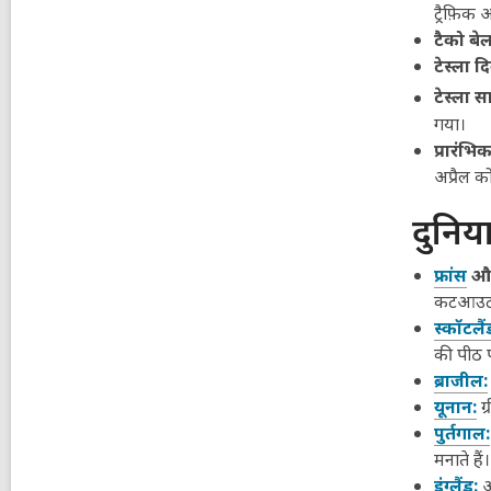
ट्रैफ़िक
टैको बे
टेस्ला 
टेस्ला स
गया।
प्रारंभि
अप्रैल 
दुनिया
फ्रांस
औ
कटआउट च
स्कॉटलैं
की पीठ प
ब्राजील:
यूनान:
ग्
पुर्तगाल:
मनाते हैं।
इंग्लैंड:
अ