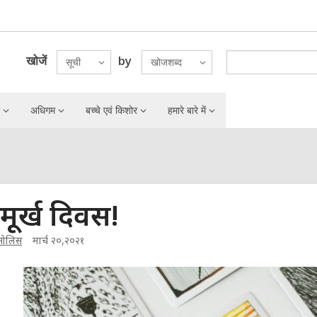
खोजें
by
सूची
खोजशब्द
अधिगम
बच्चे एवं किशोर
हमारे बारे में
ल मूर्ख दिवस!
 सोलिस
मार्च २०,२०२१