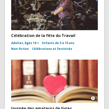
Célébration de la fête du Travail
Adultes, âges 18 +
Enfants de 5 à 10 ans
Non-fiction
Célébrations et festivités
Open
Image
Journée des amateurs de livres