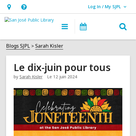
Log In / My SJPL
User Log In / My SJPL.
Horaires
Aide,
et
ouvre
Ou
Navigation
Événements
emplacement,
une
principale
le
ouvre
superposition
fo
Blogs SJPL
Sarah Kisler
une
d
superposition
Le dix-juin pour tous
r
by
Sarah Kisler
Le 12 juin 2024