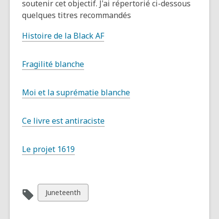
soutenir cet objectif. J'ai répertorié ci-dessous
quelques titres recommandés
Histoire de la Black AF
Fragilité blanche
Moi et la suprématie blanche
Ce livre est antiraciste
Le projet 1619
Afficher
Juneteenth
toutes
les