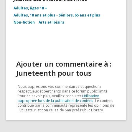
Attributio
for
Adultes, âges 18 +
Open
Adultes, 18 ans et plus - Séniors, 65 ans et plus
book
with
Non-fiction
Arts et loisirs
coral
heart
on
bookshelf
Ajouter un commentaire à :
Juneteenth pour tous
Nous apprécions vos commentaires et questions
respectueux et pertinents dans ce forum public limité.
Pour en savoir plus, veuillez consulter
Utilisation
appropriée lors de la publication de contenu
. Le contenu
contribué par la communauté représente les opinions de
l'utilisateur, et non celles de San José Public Library