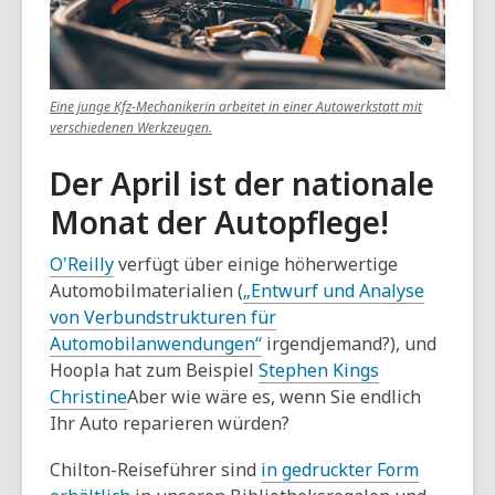
Eine junge Kfz-Mechanikerin arbeitet in einer Autowerkstatt mit
,
verschiedenen Werkzeugen.
öffnet
ein
Der April ist der nationale
neues
Monat der Autopflege!
Fenster
O'Reilly
verfügt über einige höherwertige
Automobilmaterialien (
„Entwurf und Analyse
von Verbundstrukturen für
Automobilanwendungen“
irgendjemand?), und
Hoopla hat zum Beispiel
Stephen Kings
Christine
Aber wie wäre es, wenn Sie endlich
Ihr Auto reparieren würden?
Chilton-Reiseführer sind
in gedruckter Form