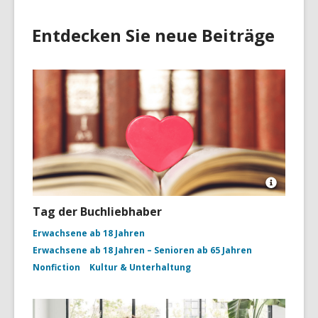
Entdecken Sie neue Beiträge
Open
Image
Tag der Buchliebhaber
Attributio
for
Erwachsene ab 18 Jahren
Open
Erwachsene ab 18 Jahren – Senioren ab 65 Jahren
book
with
Nonfiction
Kultur & Unterhaltung
coral
heart
on
bookshelf