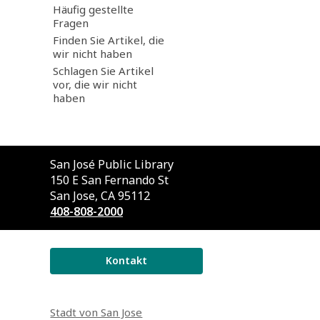
Häufig gestellte
Fragen
Finden Sie Artikel, die
wir nicht haben
Schlagen Sie Artikel
vor, die wir nicht
haben
Wenden
San José Public Library
Sie
150 E San Fernando St
sich
San Jose, CA 95112
an
408-808-2000
die
Bibliothek
Kontakt
Stadt von San Jose