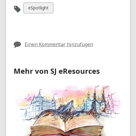
Alle
eSpotlight
Karten
anzeigen
in
Einen Kommentar hinzufügen
Mehr von SJ eResources