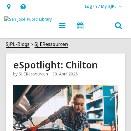
Log In / My SJPL
User Log In / My SJPL.
Öffnungszeiten
Hilfe,
und
öffnet
S
Hauptnavigation
VERANSTALT
Standort,
ein
ö
öffnet
Overlay
SJPL-Blogs
SJ ERessourcen
ein
Overlay
eSpotlight: Chilton
by
SJ ERessourcen
30. April 2026